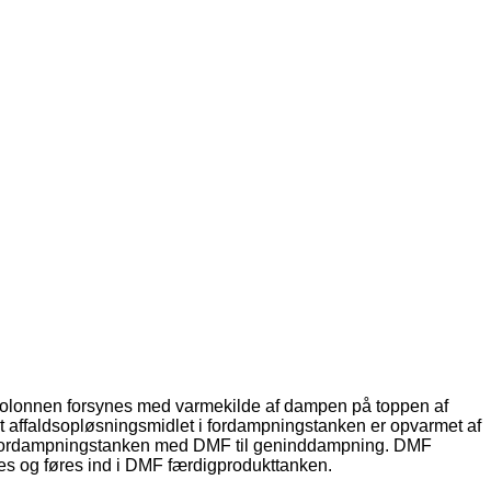
olonnen forsynes med varmekilde af dampen på toppen af ​​
t affaldsopløsningsmidlet i fordampningstanken er opvarmet af
 til fordampningstanken med DMF til geninddampning. DMF
øles og føres ind i DMF færdigprodukttanken.