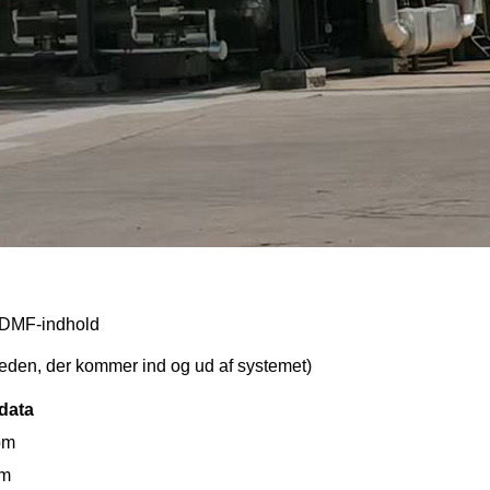
t DMF-indhold
eden, der kommer ind og ud af systemet)
data
pm
pm