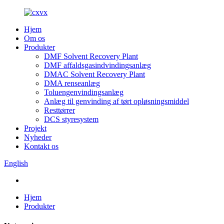
Hjem
Om os
Produkter
DMF Solvent Recovery Plant
DMF affaldsgasindvindingsanlæg
DMAC Solvent Recovery Plant
DMA renseanlæg
Toluengenvindingsanlæg
Anlæg til genvinding af tørt opløsningsmiddel
Resttørrer
DCS styresystem
Projekt
Nyheder
Kontakt os
English
Hjem
Produkter