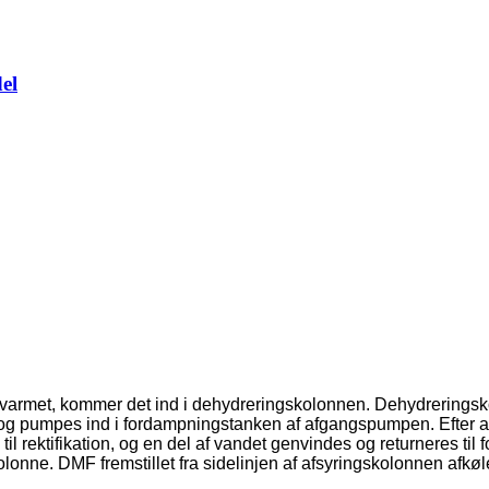
el
rvarmet, kommer det ind i dehydreringskolonnen. Dehydreringsk
og pumpes ind i fordampningstanken af ​​afgangspumpen. Efter a
til rektifikation, og en del af vandet genvindes og returneres
lonne. DMF fremstillet fra sidelinjen af ​​afsyringskolonnen afk