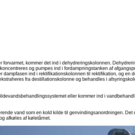
er forvarmet, kommer det ind i dehydreringskolonnen. Dehydre
n koncentreres og pumpes ind i fordampningstanken af ​​afgangsp
pfasen ind i rektifikationskolonnen til rektifikation, og en de
aheres fra destillationskolonne og behandles i afsyringskolonne
spildevandsbehandlingssystemet eller kommer ind i vandbehandlin
erende vand som en kold kilde til genvindingsanordningen. Det c
og afkøles af køletårnet.