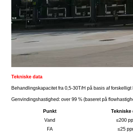
Tekniske data
Behandlingskapacitet fra 0,5-30T/H på basis af forskellig
Genvindingshastighed: over 99 % (baseret på flowhastigh
Punkt
Tekniske 
Vand
≤200 p
FA
≤25 p