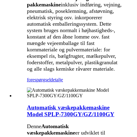
pakkemaskine
inklusiv indføring, vejning,
pneumatisk, poseklemning, afstøvning,
elektrisk styring osv. inkorporerer
automatisk emballeringssystem. Dette
system bruges normalt i højhastigheds-,
konstant af den åbne lomme osv. fast
mængde vejeemballage til fast
kornmateriale og pulvermateriale: for
eksempel ris, bælgfrugter, mælkepulver,
foderstoffer, metalpulver, plastikgranulat
og alle slags kemiske råvarer materiale.
forespørgsel
detalje
Automatisk væskepakkemaskine
Model SPLP-7300GY/GZ/1100GY
Denne
Automatisk
væskepakkemaskine
er udviklet til