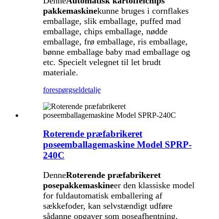
Denne
Automatisk kartoffelchips
pakkemaskine
kunne bruges i cornflakes
emballage, slik emballage, puffed mad
emballage, chips emballage, nødde
emballage, frø emballage, ris emballage,
bønne emballage baby mad emballage og
etc. Specielt velegnet til let brudt
materiale.
forespørgsel
detalje
Roterende præfabrikeret
poseemballagemaskine Model SPRP-
240C
Denne
Roterende præfabrikeret
posepakkemaskine
er den klassiske model
for fuldautomatisk emballering af
sækkefoder, kan selvstændigt udføre
sådanne opgaver som poseafhentning,