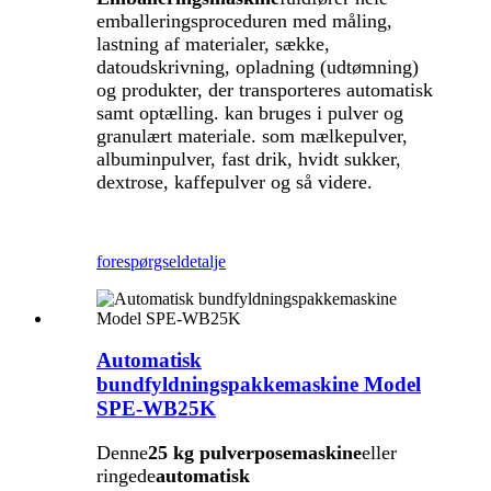
emballeringsproceduren med måling,
lastning af materialer, sække,
datoudskrivning, opladning (udtømning)
og produkter, der transporteres automatisk
samt optælling. kan bruges i pulver og
granulært materiale. som mælkepulver,
albuminpulver, fast drik, hvidt sukker,
dextrose, kaffepulver og så videre.
forespørgsel
detalje
Automatisk
bundfyldningspakkemaskine Model
SPE-WB25K
Denne
25 kg pulverposemaskine
eller
ringede
automatisk