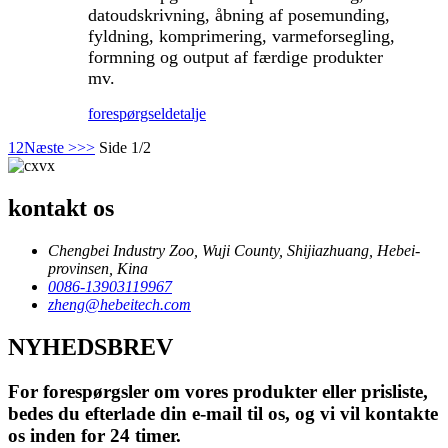
datoudskrivning, åbning af posemunding,
fyldning, komprimering, varmeforsegling,
formning og output af færdige produkter
mv.
forespørgsel
detalje
1
2
Næste >
>>
Side 1/2
kontakt os
Chengbei Industry Zoo, Wuji County, Shijiazhuang, Hebei-
provinsen, Kina
0086-13903119967
zheng@hebeitech.com
NYHEDSBREV
For forespørgsler om vores produkter eller prisliste,
bedes du efterlade din e-mail til os, og vi vil kontakte
os inden for 24 timer.