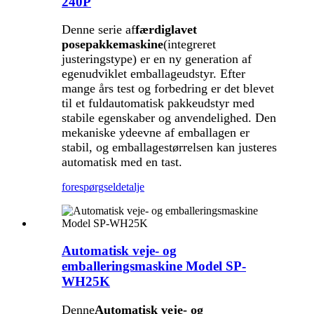
240P
Denne serie af
færdiglavet
posepakkemaskine
(integreret
justeringstype) er en ny generation af
egenudviklet emballageudstyr. Efter
mange års test og forbedring er det blevet
til et fuldautomatisk pakkeudstyr med
stabile egenskaber og anvendelighed. Den
mekaniske ydeevne af emballagen er
stabil, og emballagestørrelsen kan justeres
automatisk med en tast.
forespørgsel
detalje
Automatisk veje- og
emballeringsmaskine Model SP-
WH25K
Denne
Automatisk veje- og