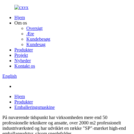
Hjem
Om os
Oversigt
Ære
Kundebesøg
Kundesag
Produkter
Projekt
Nyheder
Kontakt os
English
Hjem
Produkter
Emballeringsmaskine
På nuværende tidspunkt har virksomheden mere end 50
professionelle teknikere og ansatte, over 2000 m2 professionelt
industriværksted og har udviklet en række "SP"-mærket high-end
emballageudstyr, såsom sneglefylder,