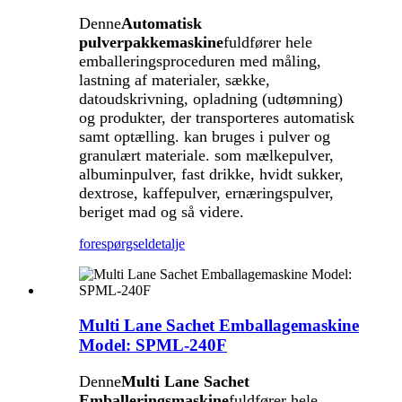
Denne
Automatisk
pulverpakkemaskine
fuldfører hele
emballeringsproceduren med måling,
lastning af materialer, sække,
datoudskrivning, opladning (udtømning)
og produkter, der transporteres automatisk
samt optælling. kan bruges i pulver og
granulært materiale. som mælkepulver,
albuminpulver, fast drikke, hvidt sukker,
dextrose, kaffepulver, ernæringspulver,
beriget mad og så videre.
forespørgsel
detalje
Multi Lane Sachet Emballagemaskine
Model: SPML-240F
Denne
Multi Lane Sachet
Emballeringsmaskine
fuldfører hele